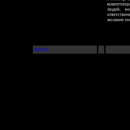
компетенц
людей, но
ответствен
желание по
Да бу
Да бу
Пойме
НАЧАЛО