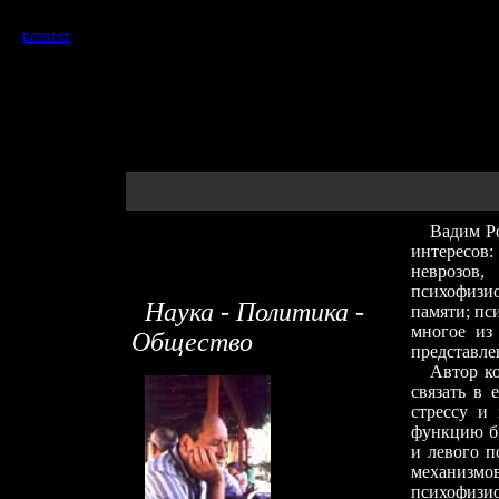
ВОЗВРАТ
Вадим Рот
интересов
неврозов
психофизи
Наука - Политика -
памяти; пс
многое из
Общество
представлен
Автор кон
связать в 
стрессу и
функцию б
и левого п
механизмов
психофизио