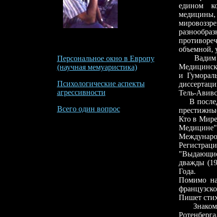
едином ко
медицины
мировозз
разнообр
противореч
объемной, 
Вадим Ро
Персональное окно в Европу
Медицински
(научная мемуаристика)
и Гуморал
Психологические аспекты
диссертаци
агрессивности
Тель-Авивс
В последн
Всего один вопрос
престижные
Кто в Мире"
Медицине
Междунар
Регистрац
"Выдающие
дважды (19
Года.
Помимо на
французско
Пишет стих
Знакомясь
Ротенберг