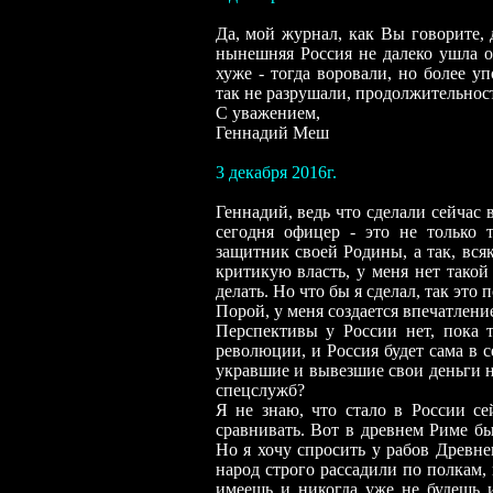
Да, мой журнал, как Вы говорите, 
нынешняя Россия не далеко ушла от
хуже - тогда воровали, но более у
так не разрушали, продолжительност
С уважением,
Геннадий Меш
3 декабря 2016г.
Геннадий, ведь что сделали сейчас
сегодня офицер - это не только 
защитник своей Родины, а так, вся
критикую власть, у меня нет такой
делать. Но что бы я сделал, так это 
Порой, у меня создается впечатлени
Перспективы у России нет, пока 
революции, и Россия будет сама в 
укравшие и вывезшие свои деньги на
спецслужб?
Я не знаю, что стало в России с
сравнивать. Вот в древнем Риме бы
Но я хочу спросить у рабов Древне
народ строго рассадили по полкам, 
имеешь и никогда уже не будешь 