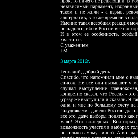
прок, то ничего не решающий. В Ро
независимый парламент, избранный
таком и не жили - а взрыв, рево
альтернатив, в то же время не в сила
Именно такая всеобщая реакция мож
не надолго, ибо в России всё повтор
И в этом ее особенность, особый
хвастаться.
С уважением,
ГМ
3
марта 2016г.
Геннадий, добрый день.
Спасибо, что напомнили мне о выд
список. Не все они вызывают у ме
слушал выступление главнокома
конкретно сказал, что Россия - эт
(сразу же выступили и сказали. Я та
одна, и мне по большому счету на 
"блудняками" довели Россию до тог
все это, даже выборы понятно как 
мало! Это во-первых. Во-вторых,
возможность участия в выборах тол
не только самому лично). А вот да