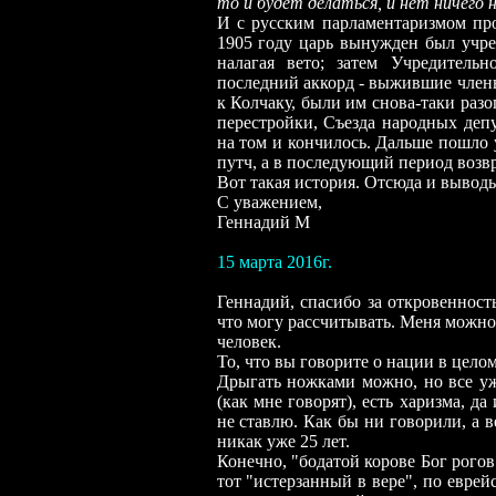
то и будет делаться, и нет ничего н
И с русским парламентаризмом про
1905 году царь вынужден был учре
налагая вето; затем Учредительн
последний аккорд - выжившие члены
к Колчаку, были им снова-таки раз
перестройки, Съезда народных депу
на том и кончилось. Дальше пошло у
путч, а в последующий период возвр
Вот такая история. Отсюда и вывод
С уважением,
Геннадий М
15 марта 2016г.
Геннадий, спасибо за откровенност
что могу рассчитывать. Меня можно 
человек.
То, что вы говорите о нации в целом
Дрыгать ножками можно, но все уж
(как мне говорят), есть харизма, д
не ставлю. Как бы ни говорили, а в
никак уже 25 лет.
Конечно, "бодатой корове Бог рогов
тот "истерзанный в вере", по евре