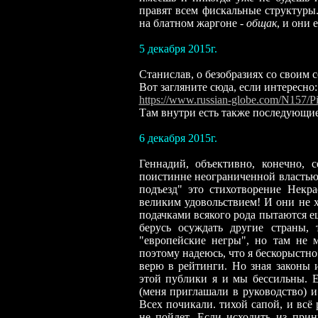
правят всем фискальные структуры
на блатном жаргоне
-
общак
, и они 
5 декабря 2015г.
Станислав,
о
безобразиях со своим 
Вот загляните сюда, если интересно:
https://www.russian-globe.com/N157
Там внутри есть также последующие
6 декабря 2015г.
Геннадий, объективно, конечно, с
поистинне неограниченной властью 
подъезд" это стихотворение Некр
великим удовольствием! И они не х
подачками всякого рода пытаются е
берусь осуждать другие страны,
"европейские негры", но там не 
поэтому надеюсь, что я бескорыстн
верю в рейтинги. Но зная законы 
этой публики я и мы бессильны. Е
(меня приглашали в руководство) и
Всех почикали. тихой сапой, и всё
не пойдет. Если исходить из прин