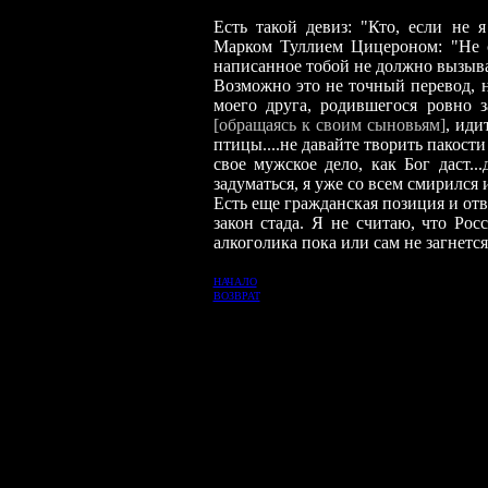
Есть такой девиз: "Кто, если не
Марком Туллие
м
Цицероном: "Не с
написанное тобой не должно вызыва
Возможно это не точный перевод, н
моего друга, родившегося ровно
з
[обращаясь к своим сыновьям]
, иди
птицы....не давайте творить пакости
свое мужское дело, как Бог даст.
задуматься, я уже со всем смирился 
Есть еще гражданская позиция и отв
закон стада. Я не считаю, что Рос
алкоголика пока или сам не загнется 
НАЧАЛО
ВОЗВРАТ