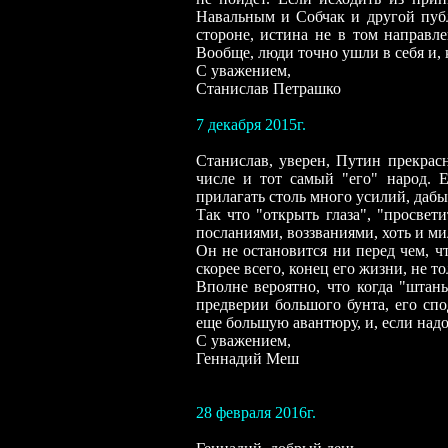
Навальным и Собчак и другой публ
стороне, истина не в том направле
Вообще, люди точно ушли в себя и, 
С уважением,
Станислав Петрашко
7 декабря 2015г.
Станислав, уверен, Путин прекрасн
числе и тот самый "его" народ. 
прилагать столь много усилий, дабы
Так что "открыть глаза", "просвет
посланиями, воззваниями, хоть и ми
Он не остановится ни перед чем, чт
скорее всего, конец его жизни, не то
Вполне вероятно, что когда "штан
предверии большого бунта, его спо
еще большую авантюру, и, если надо,
С уважением,
Геннадий Меш
28 февраля 2016г.