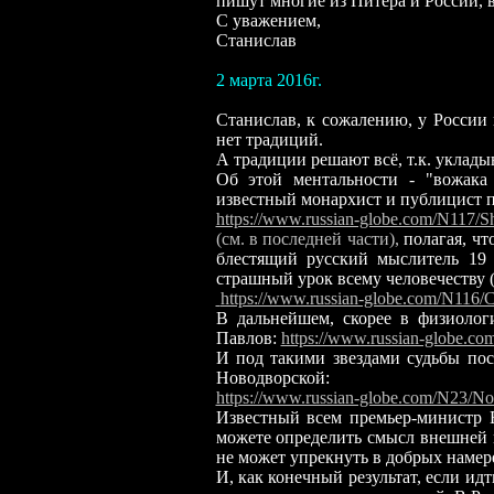
пишут многие из Питера и России, в
С уважением,
Станислав
2 марта 2016г.
Станислав, к сожалению, у России 
нет традиций.
А традиции решают всё, т.к. уклады
Об этой ментальности - "вожака
известный монархист и публицист 
https://www.russian-globe.com/N117
(см. в последней части),
полагая, чт
блестящий русский мыслитель 19 
страшный урок всему человечеству (к
https://www.russian-globe.com/N116
В дальнейшем, скорее в физиолог
Павлов
:
https://www.russian-globe.c
И под такими звездами судьбы пос
Новодворской
:
https://www.russian-globe.com/N23/No
Известный всем премьер-министр 
можете определить смысл внешней 
не может упрекнуть в добрых намер
И, как конечный результат, если идт