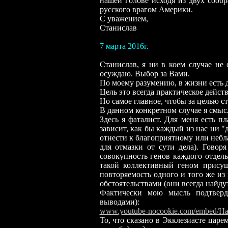
нашей голове исходя из двух сообр
русского врагом Америки.
С уважением,
Станислав
7 марта 2016г.
Станислав, я ни в коем случае не 
осуждаю. Выбор за Вами.
По моему разумению, в жизни есть д
Цель это всегда практическое действ
Но самое главное, чтобы за целью ст
В данном конкретном случае я смысл
Здесь я фаталист. Для меня есть п
зависит, как бы каждый из нас ни 
отнести к благоприятному или небл
для отмазки от
сути дела). Говор
совокупность генов каждого отдель
такой коллективный геном прису
повторяемость одного и того же из
обстоятельствами (они всегда найду
Фактически мою мысль подтверд
выводами):
www.youtube-nocookie.com/embed/H
То, что сказано в Экклезиасте цар