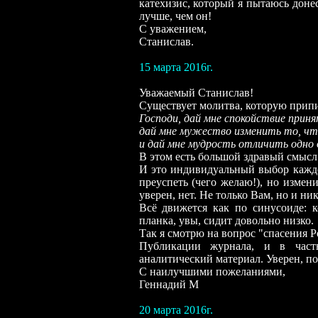
катехизис, который я пытаюсь доне
лучше, чем он!
С уважением,
Станислав.
15 марта 2016г.
Уважаемый Станислав!
Существует молитва, которую прип
Господи, дай мне спокойствие принят
дай мне мужество изменить то, что
и дай мне мудрость отличить одно 
В этом есть большой здравый смысл
И это индивидуальный выбор каждог
преуспеть (чего желаю!), но измен
уверен, нет. Не только Вам, но и ни
Всё движется как по синусоиде: к
планка, увы, сидит довольно низко.
Так я смотрю на вопрос "спасения Р
Публикации журнала, и в част
аналитический материал. Уверен, по
С наилучшими пожеланиями,
Геннадий М
20 марта 2016г.