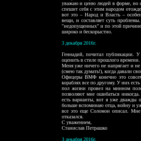
уважаю и ценю людей в форме, но с
спешит себя с этим народом отожде
вот это – Народ и Власть
–
особен
вещи, и составляет суть проблемы
"недопущенных" и по этой причине
широко и бескорыстно.
3 декабря 2016г.
Геннадий, почитал
публикации.
У
оценить в стиле прошлого времени.
Меня уже ничего не напрягает и не
(смею так думать!), когда давали с
Офицеры ВМФ конечно это совсем 
кораблях все по другому. У них есть 
пол жизни провел на минном поле
позволяют мне ошибаться никогда. 
есть варианты, вот я уже дважды 
больше вспоминаю отца, войну и уж
все это еще Соломон описал. Мне
отказался.
С уважением,
Станислав Петрашко
3 декабря 2016г.