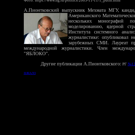
Фото: https://www.ng.ru/politics/2003-11-11/1_putin.html
А.Пионтковский выпускник Мехмата МГУ, кандид
Американского Математическог
нескольких монографий по
моделированию, ядерной стр
Института системного анали
журналистике: опубликовал н
зарубежных СМИ. Лауреат пр
международной журналистики. Член междуна
"ЯБЛОКО"
.
Другие публикации А.Пионтковского:
РГ
№1
НАЧАЛО