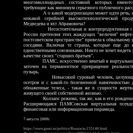
многомиллиардных состояний которых имеются
требующие как минимум серьезного публичного расс
А о какой модернизации может идти речь, когда 
никакой серийной высокотехнологической про
Медведева и яхт Абрамовича?
Несостоятельная и контрпродуктивная с точ
России претензия этих жаждущих "величия" нефте-
постсоветском пространстве" привела к обвальном
соседями. Включая те страны, которые еще до 
единственными союзниками. Никто не хочет видеть 
качестве своих "старших братьев".
ПАМС, искусственно зачатый в виртуальной те
заточен на перманентное превращение реальнос
пузырь.
Невысокий суровый человек, целующий ша
осетров и с какой-то болезненной навязчивостью
обнаженные телеса, - такая же в сущности жертв
живущего своей собственной жизнью.
Коллапс режима, так же, как и его рождение, 
Расширяющаяся ПАМСовская виртуальная псевдо
финансовая или информационная пирамида.
7 августа 2009г.
https://www.grani.ru/politics/Russia/m.155146.html