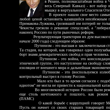
в Рязани, полномасштабная война в 
весь Северный Кавказ) - вот набор 
мышку в виртуального Спасителя Оте
В проекте нашли свое место самые
любой ценой остановить казавшийся неизбежным п
Примакова-Лужкова, грозивший им потерей не тольк
Чекисты грезили о реванше спецслужб, а "либерал
наконец Россию по пути рыночных реформ.
Результирующая траектория их дум высокого 
начале 2000 года) следующим образом:
Путинизм - это высшая и заключительная стади
Та стадия, на которой, как говаривал один полузаб
борт знамя демократических свобод и прав человека.
Путинизм - это война, это консолидация нац
этнической группе, это наступление на свободу сл
изоляция от внешнего мира и дальнейшая экономичес
Путинизм - это (воспользуемся излюбленно
контрольный выстрел в голову России.
Мало кто был в то время согласен с подобной
идиотом" не могла не привести к национальной катас
Во многовековой истории России были режимы 
еще столь ничтожного и пошлого, как режим П
(ПАМС)
О какой борьбе с коррупцией говорит Медвед
Пусть он начнет со своих старших товарищей п