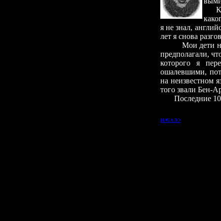
выми
К
како
я не знал, англи
лет я снова разго
Мои дети никогд
предполагали, чт
которого я пер
ошалевшими, пот
на неизвестном я
того звали Бен-А
Последние 10 
НАЧАЛО