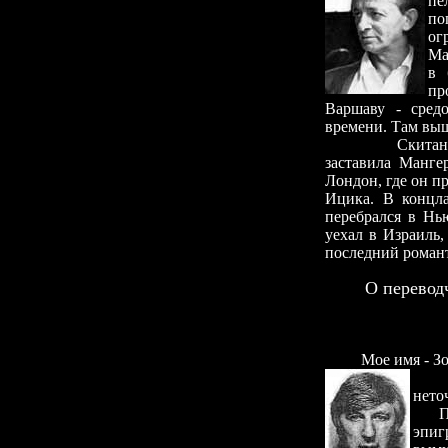
пе
по
ог
Ма
в 
пр
Варшаву - сред
времени. Там выш
Скитания его 
заставила Манге
Лондон, где он п
Ицика. В концла
перебрался в Нью
уехал в Израиль,
последний рома
О перевод
Мое имя - Зор (
нето
Пере
эпи