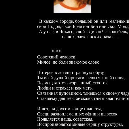
В каждом городе, большой он или
маленький
свой Подол, свой Брайтон Бич или своя
Молда
А у нас, в Чикаго, свой - Диван
*
-
колыбель,
наших
заокеанских начал…
* * *
Советский человек!
Милое, до боли знакомое слово.
Потеряв в жизни страшную обузу,
Ты всей душой притягиваешься к ней снова,
Возмещая этот оторванный сгусток
Любви и страха
;
и как мать,
Связанная пуповиной, тянешься к своему чаду
Ставшему для тебя безжалостным властелино
И вот, на другом конце планеты,
Среди разноплеменных афиш и вывесок
Появляется наша, советская.
Воспроизводятся милые сердцу структуры,