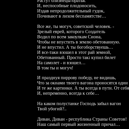
Растут близнецы-братья.
И, неспособные плодоносить,
Издав непродолжительный гудок,
Почивают в лихом беспамятстве…
Все же, ты могуч, советский человек. -
Зрелый еврей, которого Создатель
Водил по всем закоулкам Сиона,
Чтобы не впустить в землю обетованную.
И не впустил. А ты богоборствуешь…
И все-таки взошел в этот рай земной,
Обетованный. Просто так
:
купил билет
На самолет - и взошел…
В том ты и могуч!
И празднуя пиррову победу, не видишь,
Что за окнами твоего вагона проносятся одни
И те же картинки. А ты всегда в пути. От
И, непременно, всегда к себе…
На каком полустанке Господь забыл вагон
Твой убогий?..
Диван, Диван - республика Страны Советов!
Наш самый первый жизненный причал…