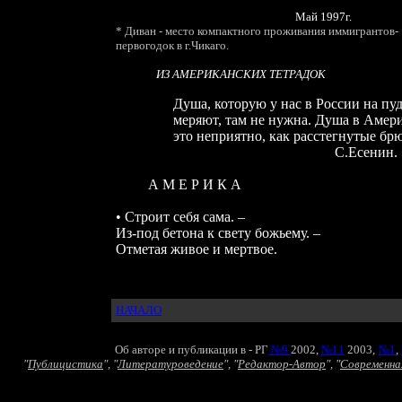
Май 1997г.
* Диван - место компактного проживания иммигрантов-
первогодок в г.Чикаго.
ИЗ АМЕРИКАНСКИХ ТЕТРАДОК
Душа, которую у нас в России на пу
меряют, там не нужна. Душа в Америк
это неприятно, как расстегнутые брю
C.Есенин.
А М Е Р И К А
• Строит себя сама. –
Из-под бетона к свету божьему. –
Отметая живое и мертвое.
НАЧАЛО
Об авторе и публикации
в - РГ
№9
2002,
№11
2003,
№1
,
"
Публицистика
",
"
Литературоведение
",
"
Редактор-Автор
",
"
Современна