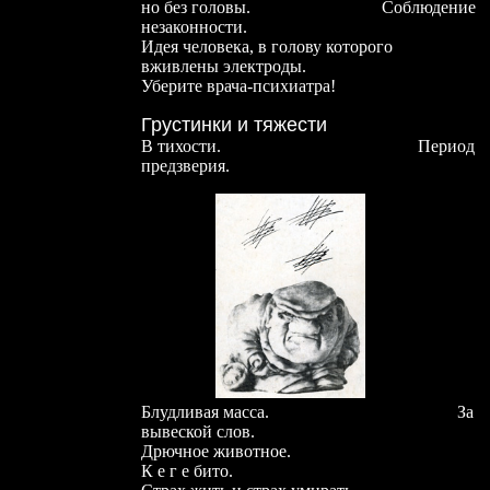
но без головы. Соблюдение
незаконности.
Идея человека, в голову которого
вживлены электроды.
Уберите врача-психиатра!
Грустинки и тяжести
В тихости. Период
предзверия.
Блудливая масса. За
вывеской слов.
Дрючное животное.
К е г е бито.