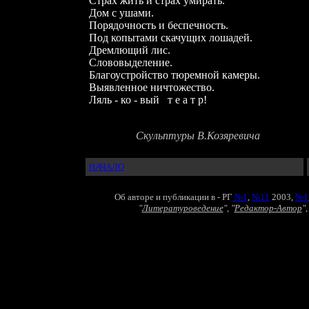
Страх жить и страх умирать.
Дом с ушами.
Порядочность и беспечность.
Под копытами скачущих лошадей.
Дремлющий лис.
Слововыделение.
Благоустройство тюремной камеры.
Выявленное ничтожество.
Ляль
-
ко
-
вый
т е а т
р!
Скульптуры В.Козяревича
НАЧАЛО
Об авторе и публикации
в - РГ
№1
,
№11
2003,
№1
"
Литературоведение
",
"
Редактор-Автор
",