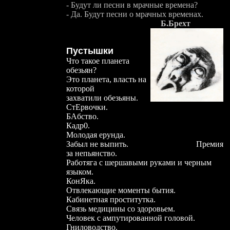
- Будут ли песни в мрачные времена?
- Да. Будут песни о мрачных временах.
Б.Брехт
Пустышки
Что такое планета
обезьян?
Это планета, власть на
которой
захватили обезьяны.
СтЕ
рвочки.
Б
А
бство.
Кадр
0
.
Молодая ерунда.
Забыл не выпить. Премия
за непьянство.
Работяга с шершавыми руками и черным
языком.
КонЯка.
Отвлекающие моменты бытия.
Кабинетная проститутка.
Связь медицины со здоровьем.
Человек с ампутированной головой.
Гниловодство.