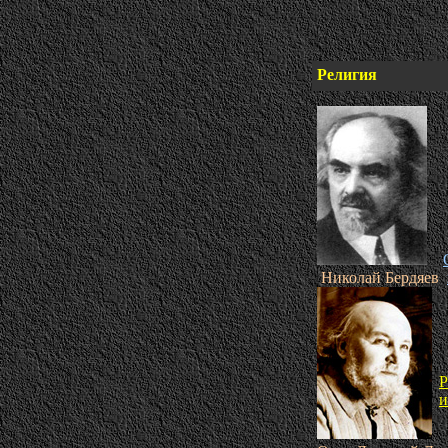
Религия
Николай Бердяев
Р
и