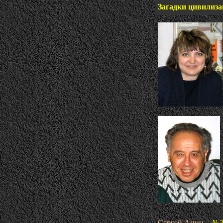
Загадки цивилиз
Сергей Апин
-
№