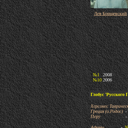
Лев Борщевский
№
№1
2008
№10
2006
Глобус 'Русского 
Херсонес Тавричес
Греция (о.Родос)
-
Перу
-
-
Афины
№