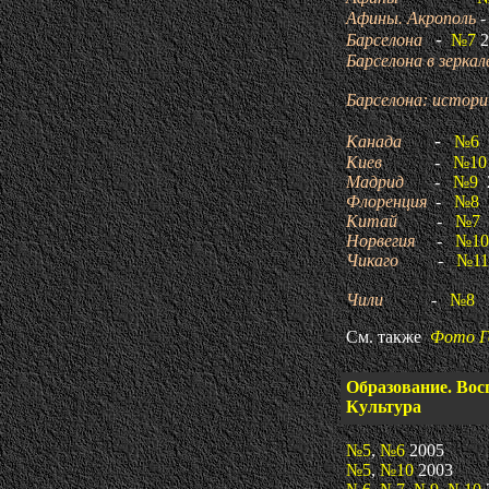
Афины. Акрополь
-
Барселона
№7
2
Барселона в зеркал
Барселона: истори
-
Канада
№6
Киев
-
№10
Мадрид
-
№9
Флоренция
-
№8
Китай
-
№7
Норвегия
-
№10
Чикаго
-
№11
Игорь
Чили
-
№8
2
См. также
Фото Г
Образование. Вос
Культура
№5
,
№6
2005
№5
,
№10
2003