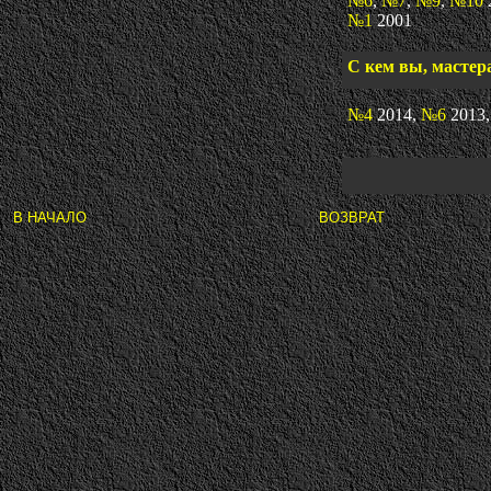
№6
,
№7
,
№9
,
№10
№1
2001
С кем вы, мастер
№4
2014,
№6
2013
В НАЧАЛО
ВОЗВРАТ