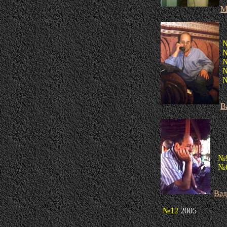
М
В
№
№
Вад
№12
2005