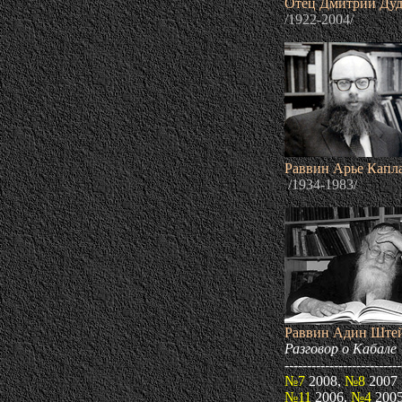
Отец Дмитрий Дуд
/1922-2004/
Раввин Арье Капл
/1934-1983/
Раввин Адин Ште
Разговор о Кабал
--------------------------
№7
2008
,
№8
2007
№11
2006,
№4
200