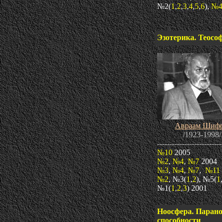
№2(
1
,
2
,
3
,
4
,
5
,
6
),
№
Эзотерика. Теосо
Авраам Шиф
/1923-1998/
--------------------------
№10
2005
№2
,
№4
,
№7
2004
№3
,
№4
,
№7
,
№11
№2
, №3(
1
,
2
), №5(
1
№1(
1
,
2
,
3
) 2001
Ноосфера. Паран
способности